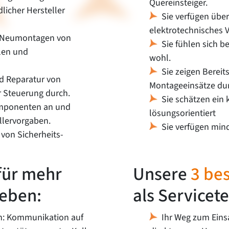
Quereinsteiger.
licher Hersteller
Sie verfügen übe
elektrotechnisches V
er Neumontagen von
Sie fühlen sich b
len und
wohl.
Sie zeigen Bereit
d Reparatur von
Montageeinsätze du
r Steuerung durch.
Sie schätzen ein 
omponenten an und
lösungsorientiert
llervorgaben.
Sie verfügen mind
 von Sicherheits-
für mehr
Unsere
3 be
leben:
als Servicet
en: Kommunikation auf
Ihr Weg zum Einsa