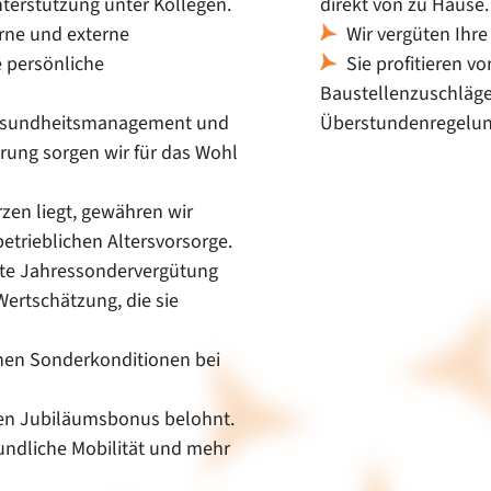
terstützung unter Kollegen.
direkt von zu Hause.
erne und externe
Wir vergüten Ihr
e persönliche
Sie profitieren 
Baustellenzuschlägen
Gesundheitsmanagement und
Überstundenregelun
erung sorgen wir für das Wohl
zen liegt, gewähren wir
etrieblichen Altersvorsorge.
erte Jahressondervergütung
Wertschätzung, die sie
hnen Sonderkonditionen bei
nen Jubiläumsbonus belohnt.
undliche Mobilität und mehr